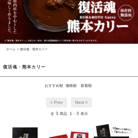
ホーム
>
復活魂・熊本カリー
復活魂・熊本カリー
おすすめ順
価格順
新着順
< Prev
Next >
3
1
3
全
商品
-
表示