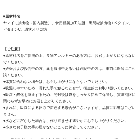
■原材料名
ヤマイモ抽出物（国内製造）、食用精製加工油脂、黒胡椒抽出物 / ベタイン、
ビタミンC、環状オリゴ糖
【ご注意】
●原材料名をご参照の上、食物アレルギーのある方は、お召し上がりにならない
でください。
●妊娠および授乳中の方、薬を服用中あるいは通院中の方は、事前に医師にご相
談ください。
●体質に合わない場合は、お召し上がりにならないでください。
●吸湿しやすいため、濡れた手で触るなどせず、衛生的にお取り扱いください。
●吸湿・酸化を防止するため、開封後は袋をしっかり閉めて保管し、賞味期限に
関わらずお早めにお召し上がりください。
●まれに、吸湿による反応で変色する場合がございますが、品質に影響はござい
ません。
●水などに溶かした場合は、作り置きせず速やかにお召し上がりください。
●小さなお子様の手の届かないところに保管してください。