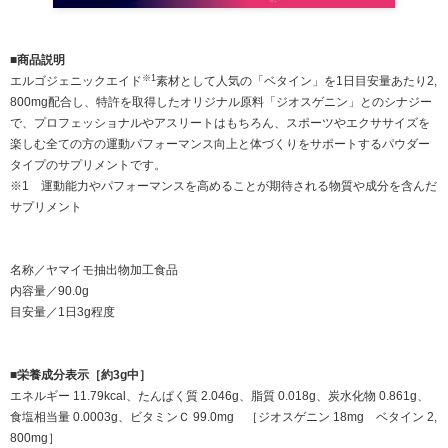
■商品説明
※
1
エルゴジェニックエイド
素材として人気の「ベタイン」を1日目安量あたり2,
800mg配合し、特許を取得したオリジナル原料「ジオスゲニン」とのシナジー
で、プロフェッショナルやアスリートはもちろん、スポーツやエクササイズを
楽しむ全ての方の運動パフォーマンス向上と体づくりをサポートするパウダー
タイプのサプリメントです。
※1 運動能力やパフォーマンスを高めることが期待される物質や成分を含んだ
サプリメント
名称／ヤマイモ抽出物加工食品
内容量／90.0g
目安量／1日3g程度
■栄養成分表示［約3g中］
エネルギー 11.79kcal、たんぱく質 2.046g、脂質 0.018g、炭水化物 0.861g、
食塩相当量 0.0003g、ビタミンＣ 99.0mg ［ジオスゲニン 18mg ベタイン 2,
800mg］